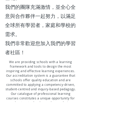
我們的團隊充滿激情，並全心全
意與合作夥伴一起努力，以滿足
全球所有學習者，家庭和學校的
需求。
我們非常歡迎您加入我們的學習
者社區！
We are providing schools with a learning
framework and tools to design the most
inspiring and effective learning experiences.
Our accreditation system is a guarantee that
schools offer quality education and are
committed to applying a competency-driven,
student-centred and inquiry-based pedagogy.
Our catalogue of professional learning
courses constitutes a unique opportunity for
educators to develop or deepen their
understanding of essential skills and
knowledge.