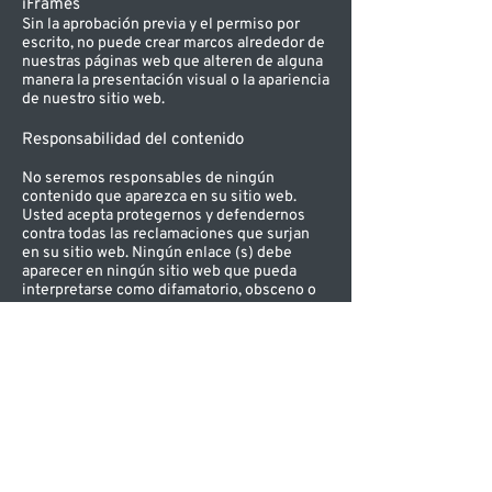
iFrames
Sin la aprobación previa y el permiso por
escrito, no puede crear marcos alrededor de
nuestras páginas web que alteren de alguna
manera la presentación visual o la apariencia
de nuestro sitio web.
Responsabilidad del contenido
No seremos responsables de ningún
contenido que aparezca en su sitio web.
Usted acepta protegernos y defendernos
contra todas las reclamaciones que surjan
en su sitio web. Ningún enlace (s) debe
aparecer en ningún sitio web que pueda
interpretarse como difamatorio, obsceno o
criminal, o que infrinja, de otra manera viole
o defienda la infracción u otra violación de
los derechos de terceros.
Tu privacidad
Por favor lea la política de privacidad.
Reserva de derechos
Nos reservamos el derecho a solicitar que